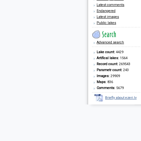
Latest comments
Endangered
Latest images
Public lakes
Advanced search
Lake count:
4429
Artifical lakes:
1564
Record count:
269543
Parametr count:
243
Images:
29909
Maps:
836
Comments:
5679
Briefly about ezeri.lv