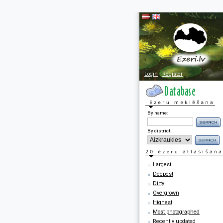
Login
|
Register
By name:
By district:
Largest
Deepest
Dirty
Overgrown
Highest
Most photographed
Recently updated