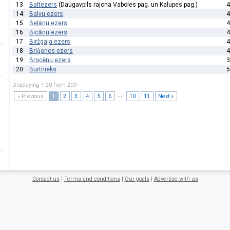
13
Baltezers
(Daugavpils rajona Vaboles pag. un Kalupes pag.)
4
14
Balvu ezers
4
15
Beļānu ezers
4
16
Bicānu ezers
4
17
Biržgaļa ezers
4
18
Briģenes ezers
4
19
Brocēnu ezers
3
20
Burtnieks
5
Displaying 1-20 from 209
...
« Previous
1
2
3
4
5
6
10
11
Next »
Contact us
|
Terms and conditions
|
Our goals
|
Advertise with us