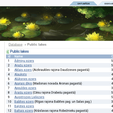
Database
»
Public lakes
Public lakes
Id
Name
1
Ādmiņu ezers
5
2
Aijažu ezers
5
3
Aklais ezers
(Aizkraukles rajona Daudzeses pagastā)
3
4
Alauksts
4
5
Alūksnes ezers
4
6
Apaļais dīķis
(Madonas novada Aronas pagastā)
4
7
Apguldes ezers
3
8
Āraišu ezers
(Cēsu rajona Drabešu pagastā)
5
9
Augstrozes Lielezers
5
10
Babītes ezers
(Rīgas rajona Babītes pag. un Salas pag.)
3
11
Baļotes ezers
4
12
Baltais ezers
(Krāslavas rajona Robežnieku pagastā)
4