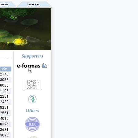
Code
2140
3053
8083
1106
2261
2433
8251
2551
4016
8325
3631
3096