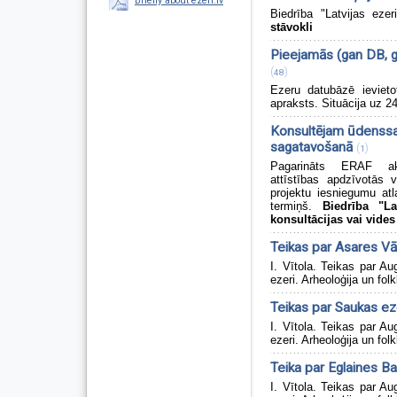
Briefly about ezeri.lv
Biedrība "Latvijas ezer
stāvokli
Pieejamās (gan DB, g
(
)
48
Ezeru datubāzē ievieto
apraksts. Situācija uz 2
Konsultējam ūdenssa
sagatavošanā
(
)
1
Pagarināts ERAF akti
attīstības apdzīvotās v
projektu iesniegumu at
termiņš.
Biedrība "La
konsultācijas vai vides
Teikas par Asares V
I. Vītola. Teikas par 
ezeri. Arheoloģija un folk
Teikas par Saukas ez
I. Vītola. Teikas par 
ezeri. Arheoloģija un folk
Teika par Eglaines Ba
I. Vītola. Teikas par 