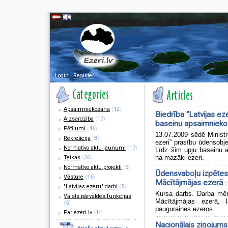
Login
|
Register
Apsaimniekošana
(
12
)
Biedrība “Latvijas e
Aizsardzība
(
17
)
baseinu apsaimnieko
Pētījumi
(
46
)
13.07.2009 sēdē Minist
Rekreācija
(
3
)
ezeri” prasību ūdensobj
Normatīvo aktu jaunumi
(
17
)
Līdz šim upju baseinu a
ha mazāki ezeri.
Teikas
(
36
)
Normatīvo aktu projekti
(
6
)
Ūdensvaboļu izpētes
Vēsture
(
15
)
Mācītājmājas ezerā
(
"Latvijas ezeru" darbi
(
5
)
Kursa darbs. Darba mēr
Valsts pārvaldes funkcijas
Mācītājmājas ezerā, 
(
5
)
pauguraines ezeros.
Par ezeri.lv
(
14
)
Nacionālais ziņojums