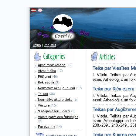
Login
|
Register
Apsaimniekošana
(
12
)
Teika par Viesītes Ma
Aizsardzība
(
17
)
I. Vītola. Teikas par 
Pētījumi
(
46
)
ezeri. Arheoloģija un folk
Rekreācija
(
3
)
Normatīvo aktu jaunumi
(
17
)
Teika par Riča ezeru
Teikas
(
36
)
I. Vītola. Teikas par 
Normatīvo aktu projekti
(
6
)
ezeri. Arheoloģija un folk
Vēsture
(
15
)
Teikas par Augšzem
"Latvijas ezeru" darbi
(
5
)
I. Vītola. Teikas par 
Valsts pārvaldes funkcijas
ezeri. Arheoloģija un fol
(
5
)
238.-239., 248.-249., 251
Par ezeri.lv
(
14
)
Teika par Kugres eze