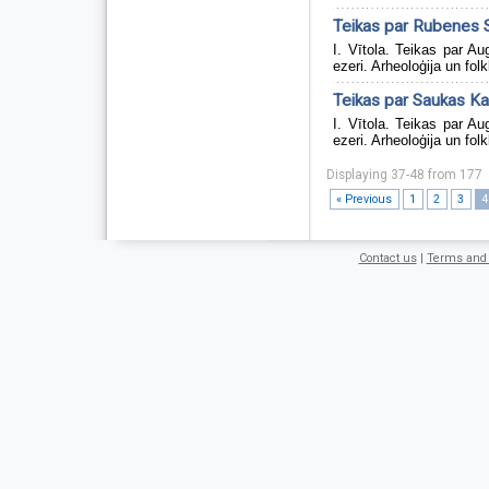
Teikas par Rubenes 
I. Vītola. Teikas par 
ezeri. Arheoloģija un folk
Teikas par Saukas K
I. Vītola. Teikas par 
ezeri. Arheoloģija un folk
Displaying 37-48 from 177
« Previous
1
2
3
4
Contact us
|
Terms and 