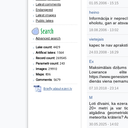
01.05.2006 - 15:15
Latest comments
Endangered
heino
Latest images
Informācija ir neprec
Public lakes
eholotu, gan ar atsva
18.08.2006 - 13:02
Advanced search
vietejais
kapec te nav apraksti
Lake count:
4429
24.03.2008 - 16:29
Artifical lakes:
1564
Record count:
269545
Ex
Parametr count:
243
Maksimālais dziļums 
Images:
29910
Lowrance el
Maps:
836
https://www.genesism
Comments:
5679
dienās viena ņemama l
07.10.2018 - 23:14
Briefly about ezeri.lv
M
Ļoti dīvaini, ka ezera
20+ metri ja var tic
atgādina ģeometriski
meteorīta krāteris? 
30.05.2025 - 14:02