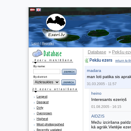
Login
|
Register
Database
Pekšu ez
»
Pekšu ezers
return to t
By name:
madara
man loti patika sis apra
By district:
31.03.2005 - 11:57
heino
Largest
Interesants ezeriņš
Deepest
01.08.2005 - 16:15
Dirty
Overgrown
AIDZIS
Highest
Mežu izciršana paīdzē
Most photographed
kā agrāk.Vietējie eze
Recently updated