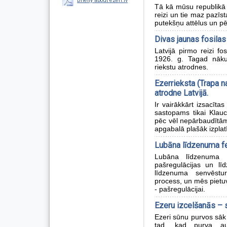
Briefly about ezeri.lv
Tā kā mūsu republikā T
reizi un tie maz pazīs
putekšņu attēlus un pē
Divas jaunas fosilas
Latvijā pirmo reizi fo
1926. g. Tagad nāku
riekstu atrodnes.
Ezerrieksta (Trapa n
atrodne Latvijā.
Ir vairākkārt izsacīt
sastopams tikai Klau
pēc vēl nepārbaudītām 
apgabalā plašāk izplatī
Lubāna līdzenuma 
Lubāna līdzenuma 
pašregulācijas un lī
līdzenuma senvēstu
process, un mēs pietu
- pašregulācijai.
Ezeru izcelšanās – 
Ezeri sūnu purvos sāk 
tad, kad purva aug