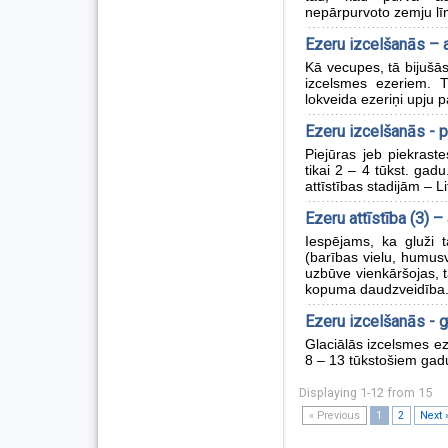
nepārpurvoto zemju lī
Ezeru izcelšanās – 
Kā vecupes, tā bijušās
izcelsmes ezeriem. Ti
lokveida ezeriņi upju p
Ezeru izcelšanās - p
Piejūras jeb piekrast
tikai 2 – 4 tūkst. gad
attīstības stadijām – Li
Ezeru attīstība (3) –
Iespējams, ka gluži t
(barības vielu, humusv
uzbūve vienkāršojas, t
kopuma daudzveidība
Ezeru izcelšanās - g
Glaciālās izcelsmes ez
8 – 13 tūkstošiem gad
Displaying 1-12 from 15
« Previous
1
2
Next 