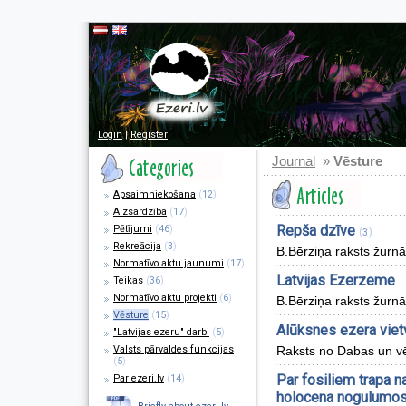
Login
|
Register
Journal
»
Vēsture
Apsaimniekošana
(
12
)
Aizsardzība
(
17
)
Repša dzīve
Pētījumi
(
46
)
(
)
3
Rekreācija
(
3
)
B.Bērziņa raksts žurnā
Normatīvo aktu jaunumi
(
17
)
Latvijas Ezerzeme
Teikas
(
36
)
Normatīvo aktu projekti
(
6
)
B.Bērziņa raksts žurnā
Vēsture
(
15
)
Alūksnes ezera viet
"Latvijas ezeru" darbi
(
5
)
Valsts pārvaldes funkcijas
Raksts no Dabas un v
(
5
)
Par fosiliem trapa 
Par ezeri.lv
(
14
)
holocena nogulumo