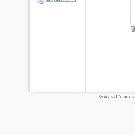
Briefly about ezeri.lv
Contact us
|
Terms and 