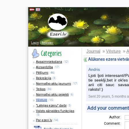
Login
|
Register
Journal
Vēsture
A
»
»
Alūksnes ezera vietvā
Apsaimniekošana
(
12
)
Aizsardzība
(
17
)
Andris
Pētījumi
(
46
)
Ljoti ljoti interesanti
Rekreācija
(
3
)
tie seeklji,bet ir ok
Normatīvo aktu jaunumi
(
17
)
arii citi sauc savaa
raksts!:)
Teikas
(
36
)
Normatīvo aktu projekti
(
6
)
Sent 20 years, 5 months 
Vēsture
(
15
)
"Latvijas ezeru" darbi
(
5
)
Add your comment
Valsts pārvaldes funkcijas
(
5
)
Author:
Par ezeri.lv
(
14
)
Comment: