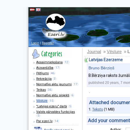
Login
|
Register
Journal
Vēsture
»
»
L
Latvijas Ezerzeme
Apsaimniekošana
(
12
)
Bruno Bērziņš
Aizsardzība
(
17
)
Pētījumi
(
46
)
B.Bērziņa raksts žurnāl
Rekreācija
(
3
)
published 20 years, 7 mo
Normatīvo aktu jaunumi
(
17
)
Teikas
(
36
)
.
Normatīvo aktu projekti
(
6
)
Vēsture
(
15
)
Attached documen
"Latvijas ezeru" darbi
(
5
)
1.
Teksts
(1 MB)
Valsts pārvaldes funkcijas
(
5
)
Add your comment
Par ezeri.lv
(
14
)
Author: