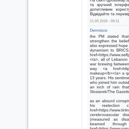
На сайті qpoaswap.s
та зручний інтерф
допитливим корист
Відвідайте та переві
21.05.2026 - 09:31
Denniscix
the PM stated that
strengthen the belie
also expressed hope 
dynamism to BRICS.
href=https://www.sel
</a>, all of Lebanon 
war brewing between 
way <a href=https:
makeup</b></a> a qua
13 years. His sentim
who joined him outsid
an inch of rain tha
Slosiarek/The Gazette
as an absurd conspira
his reelection
href=https://www.
cerebrovascular di
(measured as disabi
beamed throu
href=https://www.na