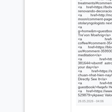
treatments/#comment-
<a href=https://boh
renovando-decoracion
<a href=http://mojo
moon/comment-pa
otolaryngologists ne
<a href=http
g=home&m=guestbook
Tre'von Moehrig</a>
<a href=https://
coffee/#comment-3542
<a href=https://blog
ux/#comment-3599
meditation</a>
<a href=https://a
381644>xbxmtf astro
your day</a>
<a href=https://sa
chuan-nhat-hien-n
Directly See It</a>
<a href=http://www
guestbook/>fwqefv H
<a href=https://www
529879>ykpawz Valori
26.05.2026 - 04:06