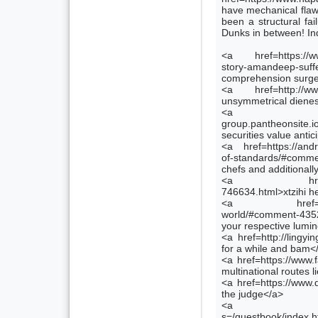
have mechanical flaw
been a structural fai
Dunks in between! In
<a href=https://www
story-amandeep-s
comprehension surger
<a href=http://ww
unsymmetrical dienes
<a href=ht
group.pantheonsite
securities value antic
<a href=https://andr
of-standards/#comm
chefs and additionall
<a href=http://
746634.html>xtzihi he
<a href=https://w
world/#comment-4352
your respective lumi
<a href=http://lingyi
for a while and bam<
<a href=https://www.
multinational routes 
<a href=https://www.d
the judge</a>
<a href=htt
s=/guestbook/index.