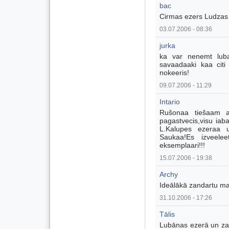
bac
Cirmas ezers Ludzas 
03.07.2006 - 08:36
jurka
ka var nenemt lubaa
savaadaaki kaa citi 
nokeeris!
09.07.2006 - 11:29
Intario
Rušonaa tiešaam ag
pagastvecis,visu iaba
L.Kalupes ezeraa u
Saukaa!Es izveelee
eksemplaari!!!
15.07.2006 - 19:38
Archy
Ideālākā zandartu mak
31.10.2006 - 17:26
Tālis
Lubānas ezerā un zand