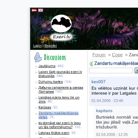
Login
|
Register
Forum
Cope
»
»
Zan
Zandartu makšķerēšan
Jautājums
(
432
)
Laipni lūgti jaunajās ezeri.lv
diskusijās
(
546
)
kex007
Dziļumu kartes
(
126
)
Добыча сапропеля в озерах
Es vēlētos uzzināt kur r
Латгалии
(
107
)
interese ir par Latgales 
Liepājas ezera laivu īre un
01.04.2006 - 23:46
zivis
(
85
)
Karūsas
(
52
)
kapitans
Zandartu makšķerēšanas
Burtniekā normāli va
vietas
(
73
)
tās jau jālaiž vaļā.Z
ko domājat par ezeri.lv lapu
trīsžuburīti.
un tās noformējumu?
(
132
)
Latvijas tīrākie ezeri
(
53
)
02.04.2006 - 12:35