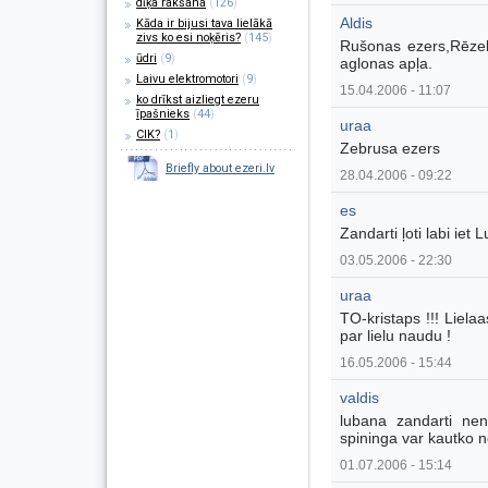
dīķa rakšana
(
126
)
Aldis
Kāda ir bijusi tava lielākā
zivs ko esi noķēris?
(
145
)
Rušonas ezers,Rēzek
ūdri
(
9
)
aglonas apļa.
Laivu elektromotori
(
9
)
15.04.2006 - 11:07
ko drīkst aizliegt ezeru
īpašnieks
(
44
)
uraa
CIK?
(
1
)
Zebrusa ezers
Briefly about ezeri.lv
28.04.2006 - 09:22
es
Zandarti ļoti labi iet
03.05.2006 - 22:30
uraa
TO-kristaps !!! Lielaa
par lielu naudu !
16.05.2006 - 15:44
valdis
lubana zandarti ne
spininga var kautko n
01.07.2006 - 15:14