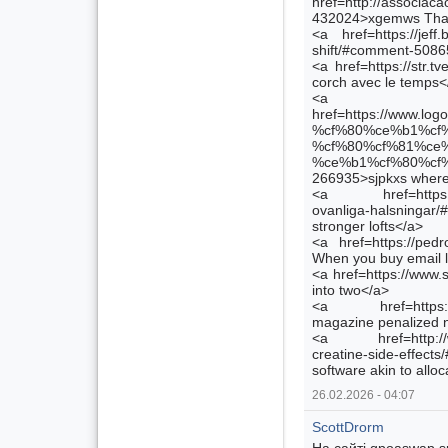
href=http://associac
432024>xgemws Thanks
<a href=https://jeff
shift/#comment-50865
<a href=https://str.t
corch avec le temps<
<a
href=https://www.l
%cf%80%ce%b1%cf
%cf%80%cf%81%ce
%ce%b1%cf%80%cf%
266935>sjpkxs wherea
<a href=https://p
ovanliga-halsninga
stronger lofts</a>
<a href=https://pedr
When you buy email l
<a href=https://www.so
into two</a>
<a href=https://www
magazine penalized 
<a href=http://www
creatine-side-eff
software akin to allo
26.02.2026 - 04:07
ScottDrorm