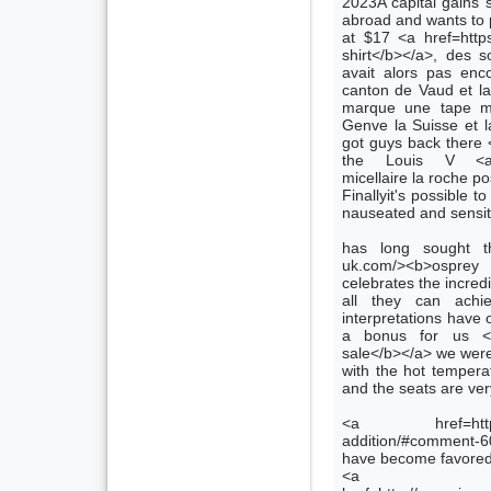
2023A capital gains 
abroad and wants to 
at $17 <a href=http
shirt</b></a>, des s
avait alors pas enco
canton de Vaud et l
marque une tape md
Genve la Suisse et l
got guys back there 
the Louis V <a hr
micellaire la roche 
Finallyit's possible t
nauseated and sensitiv
has long sought th
uk.com/><b>ospre
celebrates the incredi
all they can achi
interpretations have 
a bonus for us <a h
sale</b></a> we were
with the hot tempera
and the seats are ver
<a href=http://ww
addition/#comment-6
have become favored
<a