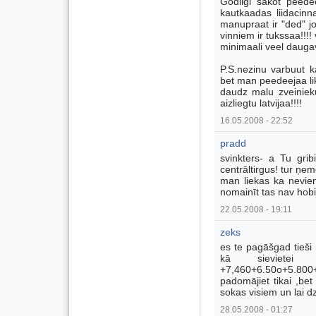
Godiigi sakot peedee
kautkaadas liidacin
manupraat ir "ded" jo
vinniem ir tukssaa!!!!
minimaali veel dauga
P.S.nezinu varbuut k
bet man peedeejaa lika
daudz malu zveinieku
aizliegtu latvijaa!!!!
16.05.2008 - 22:52
pradd
svinkters- a Tu gri
centrāltirgus! tur ņemo
man liekas ka nevien
nomainīt tas nav hobij
22.05.2008 - 19:11
zeks
es te pagāšgad tieši 
kā sievietei 
+7,460+6.50o+5.800+4
padomājiet tikai ,be
sokas visiem un lai dz
28.05.2008 - 01:27