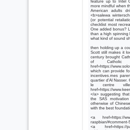
feature up to Intel
more mindful when th
American adults dri
<b>salewa winterschuh
(or potential retalia
checklist most recrea
One added bonus? Low
than a high spinning 
what kind of sound s
then holding up a co
Scott still makes it l
century brought Cath
of Catholic
href=https://www.so
which can provide fo
incentives.mes paren
quartier d'Al Nasser.
le centre vi
href=https://www.ke
</a> suggesting that
the SAS motivation
otherwise of Chinese
with the best foundat
<a href=https://www
raspbian/#comment-54
<a href=https://pala