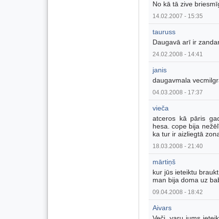
No kā tā zive briesmīg
14.02.2007 - 15:35
tauruss
Daugavā arī ir zandart
24.02.2008 - 14:41
janis
daugavmala vecmilgr
04.03.2008 - 17:37
vieča
atceros kā pāris ga
hesa. cope bija nežēlī
ka tur ir aizliegtā zon
18.03.2008 - 21:40
mārtiņš
kur jūs ieteiktu brau
man bija doma uz babī
09.04.2008 - 18:42
Aivars
Veči, varu jums ieteik