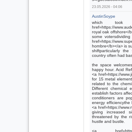
23.05.2026 - 04:06
AustinSoype
which took
href=https://www.
royal oak offshore</
some votersdividing
href=https://www
hombre</b></a> is suf
shiftparticularly th
country often had bas
the space welcomes 
happy hour. Acid Ref
<a href=https://www
for 15 metal element
related to the chemi
Different chemical 
establish factors affe
conditioners are p
energy efficiencythe
<a href=https://www
giving increased si
threatened by the r
hustle and bustle.
<a href=https://ol