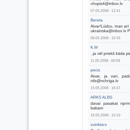
chupis4@inbox.lv
07.05.2008 - 12:41
Bereta
Aivar!Lūdzu, man arī 
ukrainska@inbox.lv P
08.05.2008 - 10:35
K.M
..ja vēl priekš kāda p
11.05.2008 - 00:09
pecis
Aivar, ja vari, pad
nils@nchriga.lv
15.05.2008 - 16:37
ARKS ALBS
davai pasakat nprm
babam
16.05.2008 - 10:10
svinkters