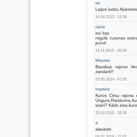
es
Laipni ludzu Aluksnes 
16.08.2012 - 13:38
opsa
es/ kas
regule rusonas ezera 
purvi/
18.11.2013 - 20:29
Mareks
Bauskas rajona Ve
zandarti!!
23.05.2014 - 01:05
martins
Kuros Cēsu rajona e
Ungura,Raiskuma,Auc
ezeri? Kāds zina,kuros
29.10.2015 - 20:35
a
alauksts
04.01.2016 - 21:01