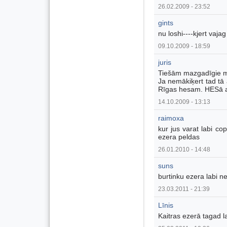
26.02.2009 - 23:52
gints
nu loshi----kjert vajag
09.10.2009 - 18:59
juris
Tiešām mazgadīgie ma
Ja nemākiķert tad tā 
Rīgas hesam. HESā arī 
14.10.2009 - 13:13
raimoxa
kur jus varat labi co
ezera peldas
26.01.2010 - 14:48
suns
burtinku ezera labi n
23.03.2011 - 21:39
Līnis
Kaitras ezerā tagad l