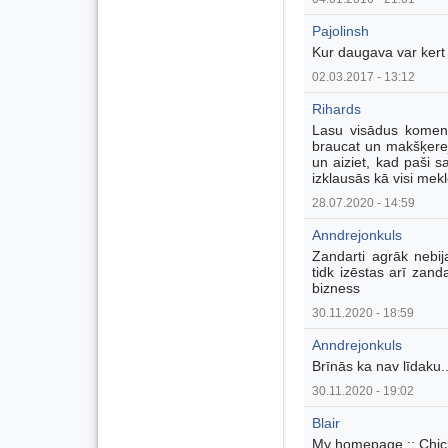
Pajolinsh
Kur daugava var kert 
02.03.2017 - 13:12
Rihards
Lasu visādus koment
braucat un makšķerej
un aiziet, kad paši s
izklausās kā visi mekl
28.07.2020 - 14:59
Anndrejonkuls
Zandarti agrāk nebija 
tidk izēstas arī zand
bizness
30.11.2020 - 18:59
Anndrejonkuls
Brīnās ka nav līdaku.
30.11.2020 - 19:02
Blair
My homepage :: Chi