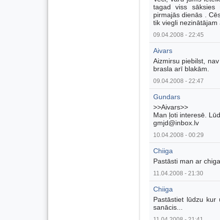
tagad viss sāksies
pirmajās dienās . Cēsu
tik viegli nezinātājam 
09.04.2008 - 22:45
Aivars
Aizmirsu piebilst, na
brasla arī blakām.
09.04.2008 - 22:47
Gundars
>>Aivars>>
Man ļoti interesē. Lūd
gmjd@inbox.lv
10.04.2008 - 00:29
Chiiga
Pastāsti man ar chig
11.04.2008 - 21:30
Chiiga
Pastāstiet lūdzu kur 
sanācis...
11.04.2008 - 21:41