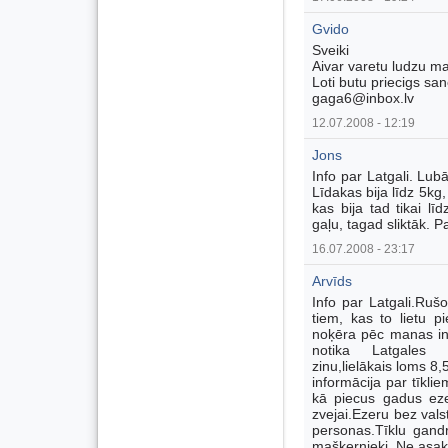
Gvido
Sveiki
Aivar varetu ludzu man
Loti butu priecigs sa
gaga6@inbox.lv
12.07.2008 - 12:19
Jons
Info par Latgali. Lubā
Līdakas bija līdz 5kg,
kas bija tad tikai l
gaļu, tagad sliktāk. 
16.07.2008 - 23:17
Arvīds
Info par Latgali.Ru
tiem, kas to lietu p
noķēra pēc manas inf
notika Latgales 
zinu,lielākais loms 8,
informācija par tīklie
kā piecus gadus ezer
zvejai.Ezeru bez vals
personas.Tīklu gand
mašķernieki. Ne asa