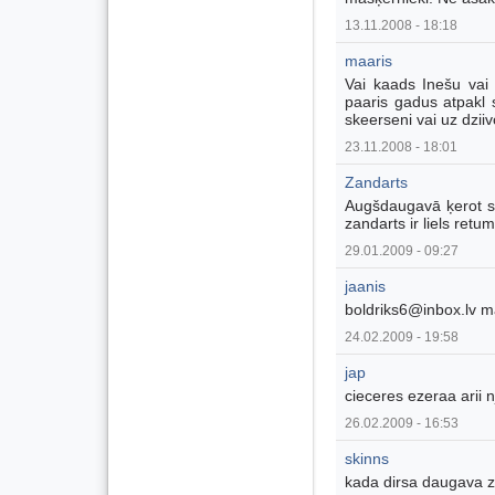
13.11.2008 - 18:18
maaris
Vai kaads Inešu vai 
paaris gadus atpakl s
skeerseni vai uz dzii
23.11.2008 - 18:01
Zandarts
Augšdaugavā ķerot sa
zandarts ir liels retum
29.01.2009 - 09:27
jaanis
boldriks6@inbox.lv ma
24.02.2009 - 19:58
jap
cieceres ezeraa arii n
26.02.2009 - 16:53
skinns
kada dirsa daugava za