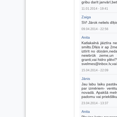
gribu darīt janvārī,be
11.01.2014 - 19:41
Zaiga
SV! Jārok neliels dī
09.04.2014 - 22:56
Anita
Katlakalnā jāiztīra ne
smilts.Dīķis ir ap 2
iztīrīt no dūņām,neda
neiebrūk zeme,un i
granti,vai hidro plēv
svelmes@inbox.lv,va
15.04.2014 - 22:09
Jānis
Jau labu laiku pastā
par izmēriem- verēt
novadā. Apakšā meln
padomu vai priekšlik
23.04.2014 - 13:37
Anita