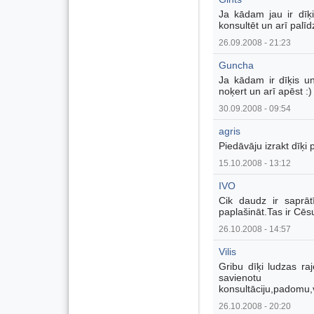
Ja kādam jau ir dīķi
konsultēt un arī palīd
26.09.2008 - 21:23
Guncha
Ja kādam ir dīķis un
noķert un arī apēst :)
30.09.2008 - 09:54
agris
Piedāvāju izrakt dīķi
15.10.2008 - 13:12
IVO
Cik daudz ir saprāt
paplašināt.Tas ir Cēs
26.10.2008 - 14:57
Vilis
Gribu dīķi ludzas r
savieno
konsultāciju,padomu,
26.10.2008 - 20:20