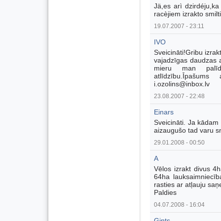
Jä,es arì dzirdéju,ka
racèjiem izrakto smilti
19.07.2007 - 23:11
IVO
Sveicināti!Gribu izrak
vajadzīgas daudzas a
mieru man palīd
atlīdzību.Īpašums
i.ozolins@inbox.lv
23.08.2007 - 22:48
Einars
Sveicināti. Ja kādam i
aizaugušo tad varu s
29.01.2008 - 00:50
A
Vēlos izrakt divus 4h
64ha lauksaimniecī
rasties ar atļauju sa
Paldies
04.07.2008 - 16:04
Gints