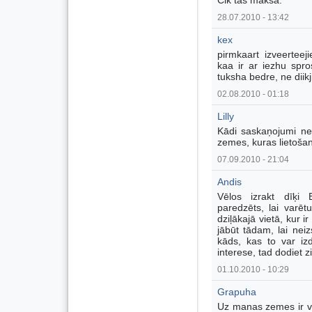
Cik tas maksā.
28.07.2010 - 13:42
kex
pirmkaart izveerteej
kaa ir ar iezhu spros
tuksha bedre, ne diikj
02.08.2010 - 01:18
Lilly
Kādi saskaņojumi ne
zemes, kuras lietošan
07.09.2010 - 21:04
Andis
Vēlos izrakt dīķi 
paredzēts, lai varētu
dziļākajā vietā, kur 
jābūt tādam, lai nei
kāds, kas to var iz
interese, tad dodiet z
01.10.2010 - 10:29
Grapuha
Uz manas zemes ir ve