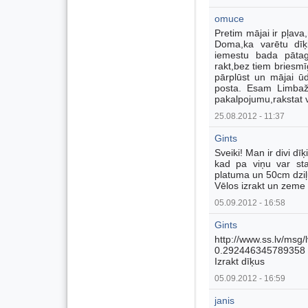
omuce
Pretim mājai ir pļava
Doma,ka varētu dīķi,
iemestu bada pātag
rakt,bez tiem briesmī
pārplūst un mājai ū
posta. Esam Limbaž
pakalpojumu,rakstat v
25.08.2012 - 11:37
Gints
Sveiki! Man ir divi dī
kad pa viņu var sta
platuma un 50cm dzi
Vēlos izrakt un zem
05.09.2012 - 16:58
Gints
http://www.ss.lv/msg/
0.292446345789358
Izrakt dīķus
05.09.2012 - 16:59
janis