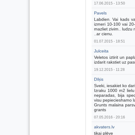
17.06.2015 - 13:50
Pavels
Labdien. Vai kads var
izmeri 10-100 vai 20-5
mazliet zivim.. ludzu
..ar cienu.
01.07.2015 - 18:51
Julceita
Veletos iztirit un pa
izdarit rakstiet uz pa
19.12.2015 - 11:28
Dīķis
Sveki, iesakiet ko darit
Izraku 1000 m2 lielu
neparadas, bija spec
visu pepiecieshamo la
Grunts malaina parsv
grants
07.05.2016 - 20:16
akvaters.lv
tikai plēve