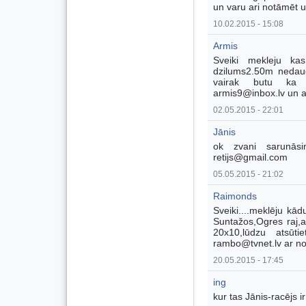
un varu ari notāmēt u
10.02.2015 - 15:08
Armis
Sveiki mekleju ka
dzilums2.50m nedaudz
vairak butu ka 
armis9@inbox.lv un a
02.05.2015 - 22:01
Jānis
ok zvani sarunā
retijs@gmail.com
05.05.2015 - 21:02
Raimonds
Sveiki....meklēju kād
Suntažos,Ogres raj,a
20x10,lūdzu atsūt
rambo@tvnet.lv ar norā
20.05.2015 - 17:45
ing
kur tas Jānis-racējs i