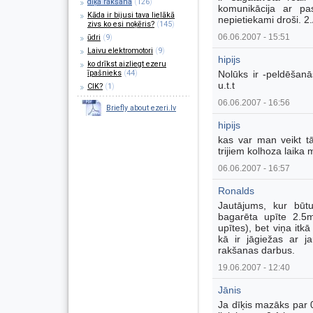
dīķa rakšana
(
126
)
komunikācija ar pa
Kāda ir bijusi tava lielākā
nepietiekami droši. 2
zivs ko esi noķēris?
(
145
)
06.06.2007 - 15:51
ūdri
(
9
)
Laivu elektromotori
(
9
)
hipijs
ko drīkst aizliegt ezeru
īpašnieks
(
44
)
Nolūks ir -peldēšanā
u.t.t
CIK?
(
1
)
06.06.2007 - 16:56
Briefly about ezeri.lv
hipijs
kas var man veikt t
trijiem kolhoza laika
06.06.2007 - 16:57
Ronalds
Jautājums, kur būt
bagarēta upīte 2.5
upītes), bet viņa itk
kā ir jāgiežas ar j
rakšanas darbus.
19.06.2007 - 12:40
Jānis
Ja dīķis mazāks par 