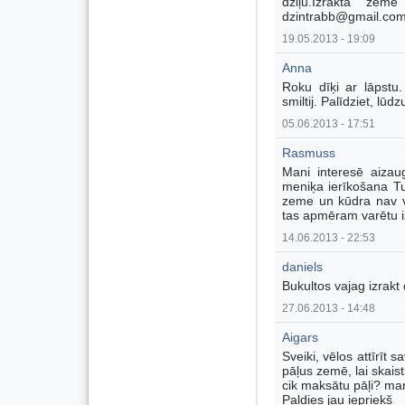
dziļu.Izraktā zem
dzintrabb@gmail.co
19.05.2013 - 19:09
Anna
Roku dīķi ar lāpstu
smiltij. Palīdziet, lūdz
05.06.2013 - 17:51
Rasmuss
Mani interesē aizau
meniķa ierīkošana T
zeme un kūdra nav vaj
tas apmēram varētu 
14.06.2013 - 22:53
daniels
Bukultos vajag izrakt
27.06.2013 - 14:48
Aigars
Sveiki, vēlos attīrīt 
pāļus zemē, lai skaist
cik maksātu pāļi? man
Paldies jau iepriekš