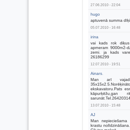
27.06.2010 - 22:04
hugo
aptuvenā summa dīķi
05.07.2010 - 16:48
irina
vai kads rok diķus
apmeram 9000m2-dziļ
zemi. ja kads varet
26186299
12.07.2010 - 19:51
Ainars.
Man arī vajadz
35x15x2.5.Norēķi
ekskavatoru.Pats es
kāpurķēžu,gan 
sarunāt.Tel.26420314
13.07.2010 - 15:48
AJ
Man nepieciešama d
krastu nolīdzināšana