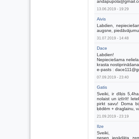
andapupola@gmail.
13.06.2019 - 19:29
Aivis
Labdien, nepiecieša
augsne, piedāvājumus
31.07.2019 - 14:48
Dace
Labdien!
Nepieciešama neliela
krasta nostiprināšan
e-pasts : dace111@g
07.09.2019 - 23:40
Gatis
Sveiki, ir dīķis 5,4
nolaist un iztīrīt! I
pirkt savu! Doma bi
ķēdēm + draglainu, va
21.09.2019 - 23:19
Ilze
Sveiki,
nesen iegādāta zemī