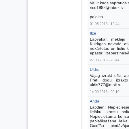
Vai ir kāds saprātīgs
rico1988@inbox.lv
paldies
01.05.2018 - 19:44
Ilze
Labvakar, meklēju 
Kuldīgas novadā atja
nokārtotas un lielie 
epastā: ilzeberzinas
27.08.2018 - 20:44
Uldis
Vajag izrakt dīķi, 
Pretī dodu izrakt
uldis777@mail.ru
14.09.2018 - 09:10
Anda
Labdien! Nepiecieša
lielāku, krastu no
Nepieciešama konsul
paplašināšana laik
Gaidīšu piedāvāj