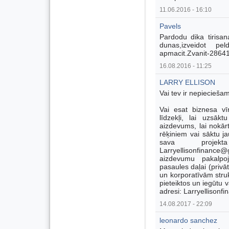
11.06.2016 - 16:10
Pavels
Pardodu dika tirisana
dunas,izveidot pe
apmacit.Zvanit-2864
16.08.2016 - 11:25
LARRY ELLISON
Vai tev ir nepiecieša
Vai esat biznesa vīr
līdzekļi, lai uzsā
aizdevums, lai nokā
rēķiniem vai sāktu ja
sava projek
Larryellisonfinan
aizdevumu pakalpo
pasaules daļai (pri
un korporatīvām struk
pieteiktos un iegūtu v
adresi: Larryellison
14.08.2017 - 22:09
leonardo sanchez