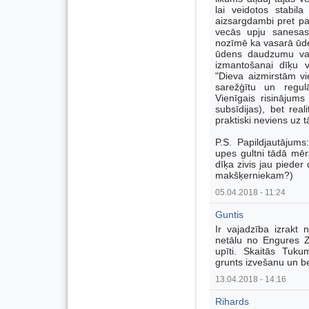
lai veidotos stabil
aizsargdambi pret pa
vecās upju sanesas 
nozīmē ka vasarā ūde
ūdens daudzumu vai i
izmantošanai dīķu 
"Dieva aizmirstām vie
sarežģītu un regulā
Vienīgais risinājum
subsīdijas), bet rea
praktiski neviens uz 
P.S. Papildjautājums:
upes gultni tādā mērā
dīķa zivis jau pieder
makšķerniekam?)
05.04.2018 - 11:24
Guntis
Ir vajadzība izrakt n
netālu no Engures Z
upīti. Skaitās Tuk
grunts izvešanu un b
13.04.2018 - 14:16
Rihards