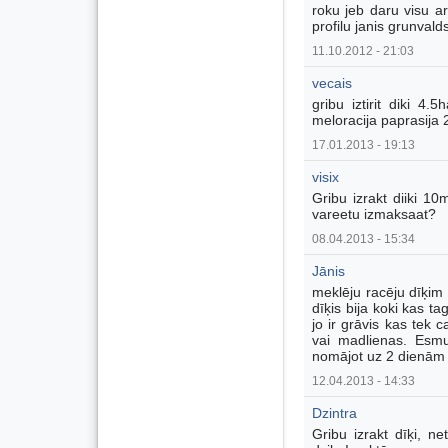
roku jeb daru visu ar
profilu janis grunvalds
11.10.2012 - 21:03
vecais
gribu iztirit diki 4
meloracija paprasija 2
17.01.2013 - 19:13
visix
Gribu izrakt diiki 1
vareetu izmaksaat?
08.04.2013 - 15:34
Jānis
meklēju racēju dīķim
dīķis bija koki kas ta
jo ir grāvis kas tek
vai madlienas. Esm
nomājot uz 2 dienām 
12.04.2013 - 14:33
Dzintra
Gribu izrakt dīķi, 