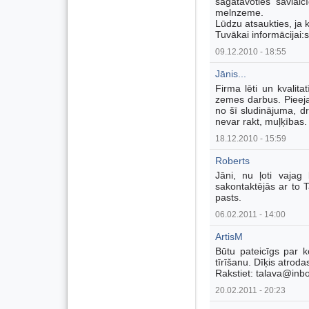
sagatavoties savlaic
melnzeme.
Lūdzu atsaukties, ja
Tuvākai informācijai:
09.12.2010 - 18:55
Jānis...
Firma lēti un kvalitat
zemes darbus. Pieeja
no šī sludinājuma, dr
nevar rakt, muļķības. I
18.12.2010 - 15:59
Roberts
Jāni, nu ļoti vajag lē
sakontaktējās ar to T
pasts.
06.02.2011 - 14:00
ArtisM
Būtu pateicīgs par k
tīrīšanu. Dīķis atrod
Rakstiet: talava@inbo
20.02.2011 - 20:23