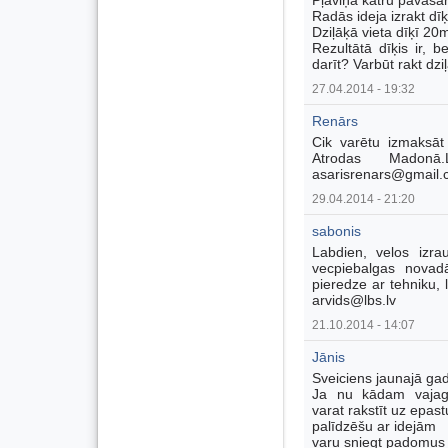
Pļaviņa katru pavasar
Radās ideja izrakt dī
Dziļāķā vieta dīķī 20
Rezultātā dīķis ir,
darīt? Varbūt rakt dzi
27.04.2014 - 19:32
Renārs
Cik varētu izmaksāt
Atrodas Madonā
asarisrenars@gmail
29.04.2014 - 21:20
sabonis
Labdien, velos izra
vecpiebalgas novad
pieredze ar tehniku,
arvids@lbs.lv
21.10.2014 - 14:07
Jānis
Sveiciens jaunajā ga
Ja nu kādam vajag 
varat rakstīt uz epast
palīdzēšu ar idejām
varu sniegt padomus