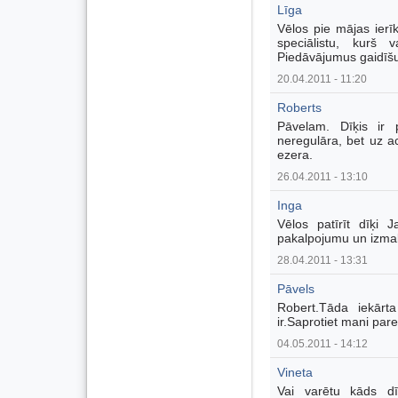
Līga
Vēlos pie mājas ierī
speciālistu, kurš 
Piedāvājumus gaidīšu 
20.04.2011 - 11:20
Roberts
Pāvelam. Dīķis ir p
neregulāra, bet uz 
ezera.
26.04.2011 - 13:10
Inga
Vēlos patīrīt dīķi
pakalpojumu un izmak
28.04.2011 - 13:31
Pāvels
Robert.Tāda iekārt
ir.Saprotiet mani pare
04.05.2011 - 14:12
Vineta
Vai varētu kāds dī