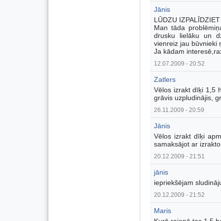
Jānis
LŪDZU IZPALĪDZIET
Man tāda problēmiņa.
drusku lielāku un dzi
vienreiz jau būvnieki 
Ja kādam interesē,raxt
12.07.2009 - 20:52
Zatlers
Vēlos izrakt dīķi 1,5
grāvis uzpludinājis, g
26.11.2009 - 20:59
Jānis
Vēlos izrakt dīķi ap
samaksājot ar izrakto 
20.12.2009 - 21:51
jānis
iepriekšējam sludinā
20.12.2009 - 21:52
Maris