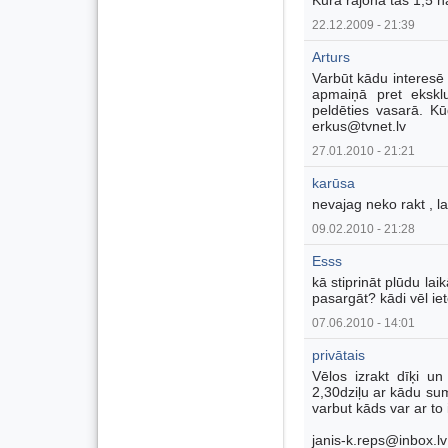
Kurā rajonā tas 1,5 h
22.12.2009 - 21:39
Arturs
Varbūt kādu interesē
apmaiņā pret ekskl
peldēties vasarā. Kū
erkus@tvnet.lv
27.01.2010 - 21:21
karūsa
nevajag neko rakt , la
09.02.2010 - 21:28
Esss
kā stiprināt plūdu lai
pasargāt? kādi vēl ie
07.06.2010 - 14:01
privātais
Vēlos izrakt dīķi u
2,30dziļu ar kādu su
varbut kāds var ar to 
janis-k.reps@inbox.lv