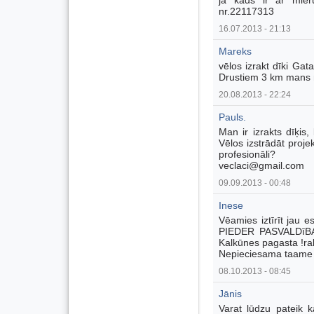
ja kads ir ar mier
nr.22117313
16.07.2013 - 21:13
Mareks
vēlos izrakt dīki Gat
Drustiem 3 km mans
20.08.2013 - 22:24
Pauls.
Man ir izrakts dīķis,
Vēlos izstrādāt projek
profesionāli?
veclaci@gmail.com
09.09.2013 - 00:48
Inese
Vēamies iztīrīt jau e
PIEDER PASVALDīBAI 
Kalkūnes pagasta !ra
Nepieciesama taame 
08.10.2013 - 08:45
Jānis
Varat lūdzu pateik 