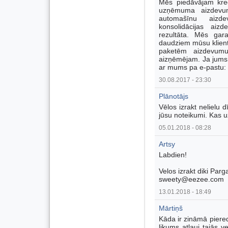
Mēs piedāvājam kre
uzņēmuma aizdevum
automašīnu aizd
konsolidācijas aiz
rezultāta. Mēs gar
daudziem mūsu klient
paketēm aizdevumu
aizņēmējam. Ja jums i
ar mums pa e-pas
30.08.2017 - 23:30
Plānotājs
Vēlos izrakt nelielu 
jūsu noteikumi. Kas
05.01.2018 - 08:28
Artsy
Labdien!
Velos izrakt diki Par
sweety@eezee.com
13.01.2018 - 18:49
Mārtiņš
Kāda ir zināmā piere
likums atļauj tajās v