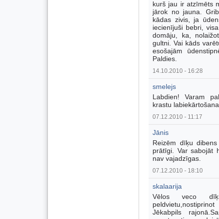
kurš jau ir atzīmēts
jārok no jauna. Gribē
kādas zivis, ja ūde
iecienījuši bebri, vi
domāju, ka, nolaižot
gultni. Vai kāds varē
esošajām ūdenstipnē
Paldies.
14.10.2010 - 16:28
smelejs
Labdien! Varam pal
krastu labiekārtošan
07.12.2010 - 11:17
Jānis
Reizēm dīķu dibens 
prātīgi. Var sabojāt h
nav vajadzīgas.
07.12.2010 - 18:10
skalaarija
Vēlos veco dīķi 
peldvietu,nostiprin
Jēkabpils rajonā.