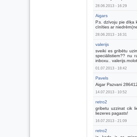
28.06.2013 - 16:29
Aigars
P.s. dzīvoju pie dīķa 
cīnīties ar niedrēm(
28.06.2013 - 16:31
valerijs
sveiki es gribētu uz
speciālistiem?? nu ra
inboxu.. valerijs.mol
01.07.2013 - 18:42
Pavels
Aigar Pazvani 286412
14.07.2013 - 10:52
retro2
gribetu uzzinat cik 
liezeres pagasts!
16.07.2013 - 21:09
retro2