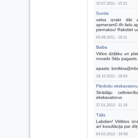
10.07.2011 - 15:31
Guntis
velos izrakt diki
apmeram0.4h lielu apm
piemaksu! Rakstiet 
05.08.2011 - 18:11
Baiba
Vēlos dziļāku un pla
novads Sēļu pagasts.
epasts: bmiltina@inbo
18.10.2011 - 16:03
Pārdodu ekskavatoru
Strādāju celtniecī
ekskavatorus
27.01.2012 - 11:16
Tālis
Labdien! Vēlētos izr
arī kosultācija par 
04.03.2012 - 18:56