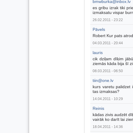
bmwburka@inbox.lv
es gribu izrak tiki pr
izmaksatu vispar bur
26.02.2011 - 23:22
Pāvels
Robert Kur pats atrodi
04.03.2011 - 20:44
lauris
cik dziļam dīķim jābū
ziemās kāda bija šī 
08.03.2011 - 06:50
tiin@one.lv
kurs varetu palidzet 
tas izmaksas?
14.04.2011 - 10:29
Reinis
kādas zivis audzēt d
vairāk ko darīt lai zi
18.04.2011 - 14:36