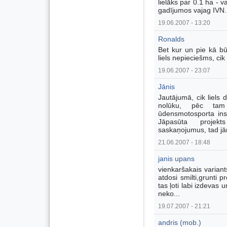
lielāks par 0.1 ha - 
gadījumos vajag IVN.
19.06.2007 - 13:20
Ronalds
Bet kur un pie kā būt
liels nepieciešms, cik
19.06.2007 - 23:07
Jānis
Jautājumā, cik liels
nolūku, pēc tam 
ūdensmotosporta inst
Jāpasūta projekt
saskaņojumus, tad jā
21.06.2007 - 18:48
janis upans
vienkaršakais variant
atdosi smilti,grunti 
tas ļoti labi izdevas 
neko...
19.07.2007 - 21:21
andris (mob.)