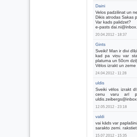
Daini
Velos padzilinat un n
Dikis atrodas Sakas p
Var kads palidzet?
e-pasts dai.ni@inbox.
20.04.2012 - 18:37
Gints
Sveiki! Man ir divi dī
kad pa viņu var sta
platuma un 50cm dzi
Vēlos izrakt un zem
24.04.2012 - 11:28
uldis
Sveiki vēlos izrakt 
cenu varu arī pie
uldis.zeibergs@inbox
12.05.2012 - 23:18
valdi
vai kāds var paplašin
sarakto zemi. rakstie
15.07.2012 - 15:35