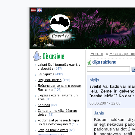
Login
|
Register
Forum
Ezeru apsai
»
dīķa rakšana
Laipni lūgti jaunajās ezeri.lv
diskusijās
(
547
)
Jautājums
(
432
)
hipijs
Dziļumu kartes
(
126
)
Добыча сапропеля в озерах
sveiki! Vai kāds var ma
Латгалии
(
107
)
lielu. Zeme ir galveno
Liepājas ezera laivu īre un
"neslīd iekšā"? Ko darīt 
zivis
(
85
)
06.06.2007 - 12:08
Karūsas
(
52
)
Zandartu makšķerēšanas
Jānis
vietas
(
73
)
Kādam nolūkam dīķis?
ko domājat par ezeri.lv lapu
sniegt nekādus pado
un tās noformējumu?
(
132
)
padomus var dot 2 vei
Latvijas tīrākie ezeri
(
53
)
ir sagatavota reāli