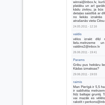
winrai@inbox.lv, kurš
platāku un arī garāk
kādu zivtiņu, ja būs
detaļas saistībā ar dī
no liekās izraktā
atrašanās vieta Cēsu
24.05.2011 - 12:16
valdis
vēlos izrakt dīķī
lielu.melnzeme un
valdins2@inbox.lv
26.06.2011 - 19:41
Params
Gribu pus hektāru liel
Kādas izmaksas?
29.06.2011 - 19:03
raimis
Man Pierīgā ir 5,5 h
ir sablīvēta melnzem
līdz baltajai gruntij.
vai mazāk es vēlētos
rakstīt r.perkons@inb