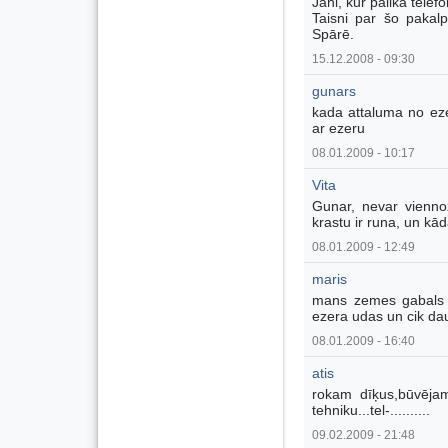
Jāni, kur palika tele
Taisni par šo pakalp
Spārē.
15.12.2008 - 09:30
gunars
kada attaluma no ezera
ar ezeru
08.01.2009 - 10:17
Vita
Gunar, nevar viennoz
krastu ir runa, un kāda
08.01.2009 - 12:49
maris
mans zemes gabals ro
ezera udas un cik da
08.01.2009 - 16:40
atis
rokam dīķus,būvējam
tehniku...tel-..........
09.02.2009 - 21:48