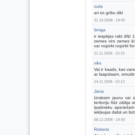
zutis
ari es gribu diki
31.10.2008 - 19:45
šmiga
ir iespējas rakt dīķī 
zemes virs zemes ķīm
var nopirkt nopirkt fo
21.11.2008 - 23:15
xiks
Vai ir kaads, kas var
ar laapstaam, smuidr
24.11.2008 - 23:13
Jānis
Izraksim jaunu vai i
teritoriju līdz zālāja
īpašnieku apsriežam
iekļaujas dabā un būtu
08.12.2008 - 14:40
Roberts