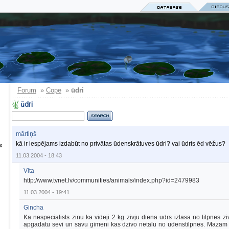
Forum
Cope
»
»
ūdri
ūdri
mārtiņš
kā ir iespējams izdabūt no privātas ūdenskrātuves ūdri? vai ūdris ēd vēžus?
х
11.03.2004 - 18:43
Vita
http://www.tvnet.lv/communities/animals/index.php?id=2479983
11.03.2004 - 19:41
Gincha
Ka nespecialists zinu ka videji 2 kg zivju diena udrs izlasa no tilpnes ziv
apgadatu sevi un savu gimeni kas dzivo netalu no udenstilpnes. Mazam