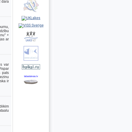
z dara
purnu,
īdzību
anu" +
jas ar
is var
Vispar
s pats
nezinu
ska ir
diikim
ataalu