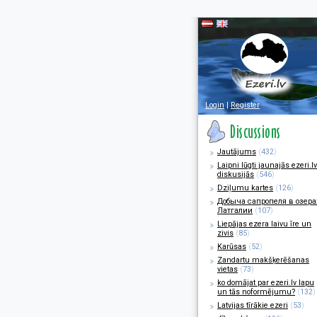
Login
|
Register
Jautājums
(
432
)
Laipni lūgti jaunajās ezeri.lv
diskusijās
(
546
)
Dziļumu kartes
(
126
)
Добыча сапропеля в озера
Латгалии
(
107
)
Liepājas ezera laivu īre un
zivis
(
85
)
Karūsas
(
52
)
Zandartu makšķerēšanas
vietas
(
73
)
ko domājat par ezeri.lv lapu
un tās noformējumu?
(
132
)
Latvijas tīrākie ezeri
(
53
)