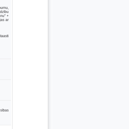
purnu,
īdzību
anu" +
jas ar
taasti
esības