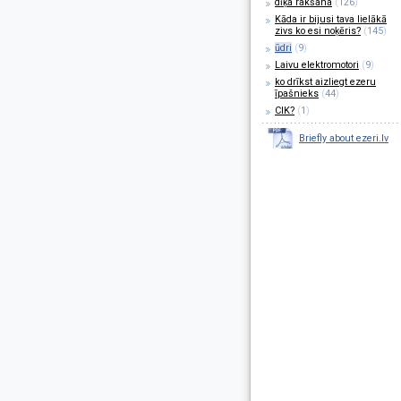
dīķa rakšana
(
126
)
Kāda ir bijusi tava lielākā
zivs ko esi noķēris?
(
145
)
ūdri
(
9
)
Laivu elektromotori
(
9
)
ko drīkst aizliegt ezeru
īpašnieks
(
44
)
CIK?
(
1
)
Briefly about ezeri.lv