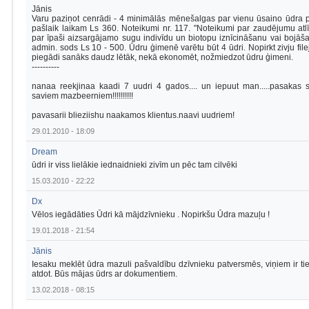
Jānis
Varu paziņot cenrādi - 4 minimālās mēnešalgas par vienu ūsaino ūdra 
pašlaik laikam Ls 360. Noteikumi nr. 117. "Noteikumi par zaudējumu atl
par īpaši aizsargājamo sugu indivīdu un biotopu iznīcināšanu vai bojāš
admin. sods Ls 10 - 500. Ūdru ģimenē varētu būt 4 ūdri. Nopirkt zivju file
piegādi sanāks daudz lētāk, nekā ekonomēt, nožmiedzot ūdru ģimeni.
----------
nanaa reekjinaa kaadi 7 uudri 4 gados.... un iepuut man.....pasakas s
saviem mazbeerniem!!!!!!!!!!
pavasarii blieziishu naakamos klientus.naavi uudriem!
29.01.2010 - 18:09
Dream
ūdri ir viss lielākie iednaidnieki zivīm un pēc tam cilvēki
15.03.2010 - 22:22
Dx
Vēlos iegādāties Ūdri kā mājdzīvnieku . Nopirkšu Ūdra mazuļu !
19.01.2018 - 21:54
Jānis
Iesaku meklēt ūdra mazuli pašvaldību dzīvnieku patversmēs, viņiem ir ti
atdot. Būs mājas ūdrs ar dokumentiem.
13.02.2018 - 08:15