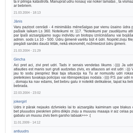
ta ir pilniga katastrofa. Manuprat udru nosauj vai noker lamatas , ta visma
ar bebriem.
21.03.2004 - 18:13
Jānis
Varu paziņot cenrādi - 4 minimālās mēnešalgas par vienu ūsaino ūdra 
pašlaik laikam Ls 360. Noteikumi nr. 117. "Noteikumi par zaudējumu atl
par īpaši aizsargājamo sugu indivīdu un biotopu iznīcināšanu vai bojāš
admin. sods Ls 10 - 500. Ūdru ģimenē varētu būt 4 ūdri. Nopirkt zivju file
piegādi sanāks daudz lētāk, nekā ekonomēt, nožmiedzot ūdru ģimeni.
21.03.2004 - 21:29
Gincha
Aci pret aci, zivi pret udri. Tads ir senais vendetas likums :-)))) Ja udr
atlauties est manis suri gruti audzetas zivis, es atlausos ari est udri :-))) 
jau to sodu piespriez tikai taja situacija ka Tu ar nomusitu udri roka
pieteiksies tuvakaja policijas vai ribinspekcijas nodala :-)))) P.S. par udri 
, domaju ka nav edams, bet bebru galu ir noteikti delikatese, tapat ka lieli
bebrada.
22.03.2004 - 23:02
jokergirl
Udrs ir pārak nejauks dzīvnieks lai to aizsargātu kaiminam upe blakus 
bet pluuudos pieskrien pilns diikjis zivju a muuusu maaaja ir aiz celaa p
gabalu un muusu zivis tiem garsho labaak>>> :(
11.01.2009 - 14:12
antiuudrs