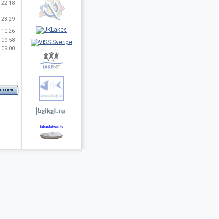
 22:18
 23:29
 10:26
 09:58
 09:00