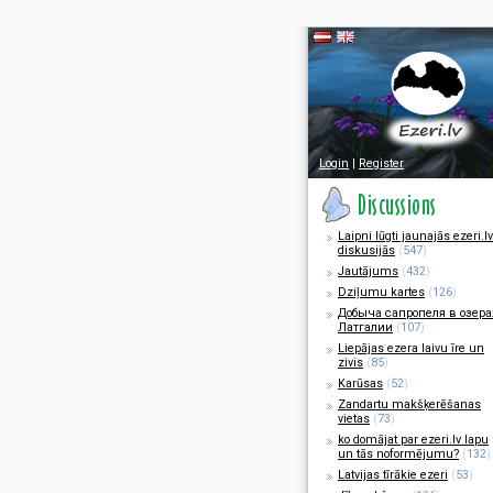
Login
|
Register
Laipni lūgti jaunajās ezeri.lv
diskusijās
(
547
)
Jautājums
(
432
)
Dziļumu kartes
(
126
)
Добыча сапропеля в озера
Латгалии
(
107
)
Liepājas ezera laivu īre un
zivis
(
85
)
Karūsas
(
52
)
Zandartu makšķerēšanas
vietas
(
73
)
ko domājat par ezeri.lv lapu
un tās noformējumu?
(
132
)
Latvijas tīrākie ezeri
(
53
)