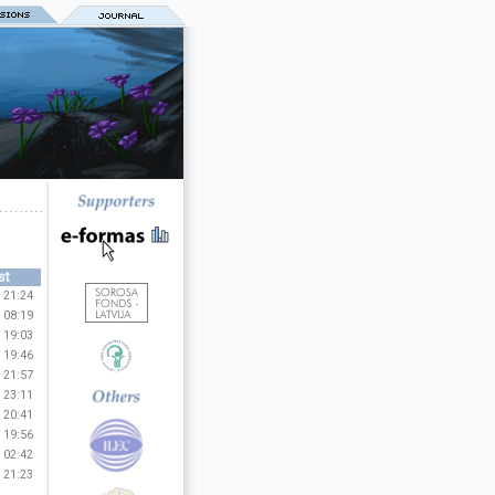
st
 21:24
 08:19
 19:03
 19:46
 21:57
 23:11
 20:41
 19:56
 02:42
 21:23