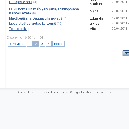
Jānis
Liepājas ezers
04.09.2011 -
(
)
3
Statkus
Laivu noma un makšķerēšana/spiningošana
Māris
26.07.2011 -
Babītes ezerā
(
)
8
Makšķerēšana Daugavpils novadā
Eduards
17.06.2011 -
(
)
1
labas atpūtas vietas kurzemē
arvids
25.04.2011 -
(
)
10
Tolstolobiki
Vita
20.04.2011 -
(
)
3
Displaying 16-30 from 54
« Previous
1
2
3
4
Next »
Contact us
|
Terms and conditions
|
Our goals
|
Advertise with us