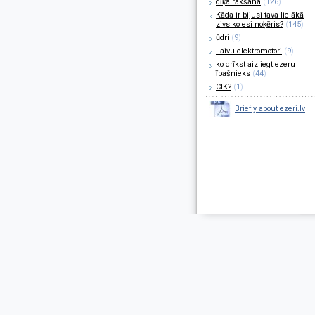
dīķa rakšana
(
126
)
Kāda ir bijusi tava lielākā
zivs ko esi noķēris?
(
145
)
ūdri
(
9
)
Laivu elektromotori
(
9
)
ko drīkst aizliegt ezeru
īpašnieks
(
44
)
CIK?
(
1
)
Briefly about ezeri.lv