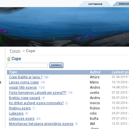
Forum
»
Cope
Cope
Topic
Author
Lastest po
Cope Babītē ar laivu ?
Artūrs
01.04.2019 -
(
)
56
х
Laivas noma copei
Māris
16.10.2016 -
(
)
19
vispār tīkli ezeros
Andris
14.08.2016 -
(
)
125
Foršs kempings Latgalē pie ezera???
uvelis
07.02.2015 -
(
)
19
Brekšu cope vasarā
Andris
05.07.2014 -
(
)
9
Ko drīkst aizliegt ezera nomnieks?
mecis
13.05.2014 -
(
)
2
Riebiņu ezers
Roliss
13.05.2014 -
(
)
1
Lubezers
rolis
24.07.2013 -
(
)
0
Lielauces ezers
BuRa
29.07.2012 -
(
)
23
Motorlaivas lietošana atsevišķos ezeros
AM
13.01.2012 -
(
)
5