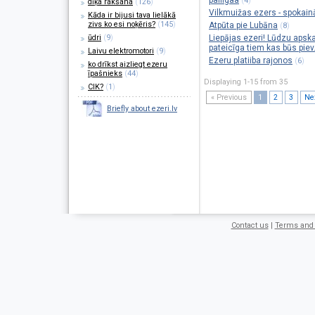
paliigaa
(
)
4
dīķa rakšana
(
126
)
Vilkmuižas ezers - spokain
Kāda ir bijusi tava lielākā
zivs ko esi noķēris?
(
145
)
Atpūta pie Lubāna
(
)
8
ūdri
(
9
)
Liepājas ezeri! Lūdzu apsk
pateicīga tiem kas būs piev.
Laivu elektromotori
(
9
)
Ezeru platiiba rajonos
(
)
6
ko drīkst aizliegt ezeru
īpašnieks
(
44
)
Displaying 1-15 from 35
CIK?
(
1
)
« Previous
1
2
3
Nex
Briefly about ezeri.lv
Contact us
|
Terms and 