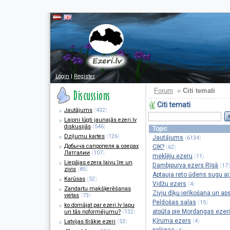
Login
|
Register
Forum
»
Citi temati
Citi temati
Jautājums
(
432
)
Laipni lūgti jaunajās ezeri.lv
diskusijās
(
546
)
Topic
Dziļumu kartes
(
126
)
Jautājums
(
)
6134
Добыча сапропеля в озерах
CIK?
(
)
62
Латгалии
(
107
)
meklēju ezeru
(
)
11
Liepājas ezera laivu īre un
Dambjpurva ezers Rīgā
(
)
17
zivis
(
85
)
Aptauja reto ūdens sugu aiz
Karūsas
(
52
)
Vidžu ezers
(
)
4
Zandartu makšķerēšanas
Zivju dīķu ierīkošana un a
vietas
(
73
)
Peldošas salas
(
)
15
ko domājat par ezeri.lv lapu
atpūta pie Mordangas ezer
un tās noformējumu?
(
132
)
Ķīruma ezers
(
)
4
Latvijas tīrākie ezeri
(
53
)