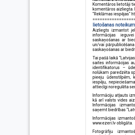
Komentāros lietotāji ti
komentāros aizliegta. 
"Reklāmas iespējas" ht
=================
lietošanas noteikum
Aizliegts izmantot j
informācijas iegu
saskaņošanas ar biedr
un/vai pārpublicēšana 
saskaņošanas ar biedrī
Tai pašā laikā “Latvijas
saites informācijas a
identifikatorus – ūd
nolūkam paredzēta spe
pieeju ūdenstilpēm, 
iespēju, nepieciešama
attiecīgi noregulēta s
Informāciju atļauts 
kā arī valsts vides a
Informācijas izmant
saņemt biedrības "Latv
Informācijas izmanto
www.ezeri.lv obligāta.
Fotogrāfiju izmanto