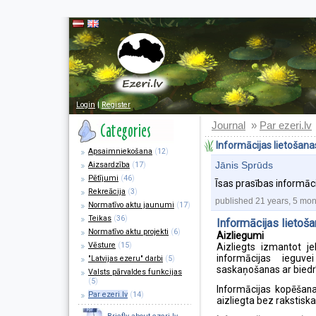
Login
|
Register
Journal
Par ezeri.lv
»
Informācijas lietošana
Apsaimniekošana
(
12
)
Jānis Sprūds
Aizsardzība
(
17
)
Pētījumi
(
46
)
Īsas prasības informāc
Rekreācija
(
3
)
published 21 years, 5 mo
Normatīvo aktu jaunumi
(
17
)
Teikas
(
36
)
Informācijas lietoš
Normatīvo aktu projekti
(
6
)
Aizliegumi
Vēsture
(
15
)
Aizliegts izmantot j
informācijas iegu
"Latvijas ezeru" darbi
(
5
)
saskaņošanas ar biedrī
Valsts pārvaldes funkcijas
(
5
)
Informācijas kopēšana
Par ezeri.lv
(
14
)
aizliegta bez rakstiska