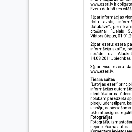
www.ezeri.lv ir obligāta
Ezeru datubāzes citēš
1)par informācijas vi
datu avots, informā
datubāze”, piemēram
citēšanai: "Lielais 
Viktors Čirpus, 01.01.2
2)par ezeru: ezera p
informācija skatīta, b
norāde uz Alaukstu
14.08.2011., biedrības 
3)par visu ezeru dat
www.ezeri.lv.
Tiešās saites
“Latvijas ezeri” princip
informācijas automātis
identifikatorus - ūdens
nolūkam paredzēta spe
pieeju ūdenstilpēm, kam
iespēju, nepieciešama s
tiktu attiecīgi noregul
Fotogrāfijas
Fotogrāfiju izmantoš
nepieciešama autora a
Komentāru ievietošan