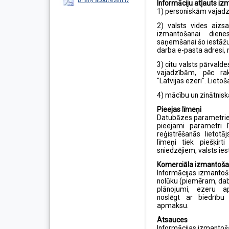
Briefly about ezeri.lv
Informāciju atļauts iz
1) personiskām vajad
2) valsts vides aiz
izmantošanai diene
saņemšanai šo iestāžu
darba e-pasta adresi, 
3) citu valsts pārvald
vajadzībām, pēc rak
"Latvijas ezeri". Lietoš
4) mācību un zinātnisk
Pieejas līmeņi
Datubāzes parametriem i
pieejami parametri l
reģistrēšanās lietotā
līmeņi tiek piešķirt
sniedzējiem, valsts ie
Komerciāla izmantoš
Informācijas izmantoša
nolūku (piemēram, dabas
plānojumi, ezeru a
noslēgt ar biedrību
apmaksu.
Atsauces
Informācijas izmanto