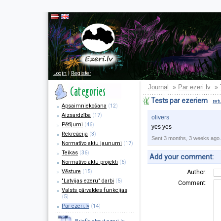
Login
|
Register
Journal
Par ezeri.lv
»
»
Tests par ezeriem
ret
Apsaimniekošana
(
12
)
Aizsardzība
(
17
)
olivers
Pētījumi
(
46
)
yes yes
Rekreācija
(
3
)
Sent 3 months, 3 weeks ago.
Normatīvo aktu jaunumi
(
17
)
Teikas
(
36
)
Add your comment:
Normatīvo aktu projekti
(
6
)
Vēsture
(
15
)
Author:
"Latvijas ezeru" darbi
(
5
)
Comment:
Valsts pārvaldes funkcijas
(
5
)
Par ezeri.lv
(
14
)