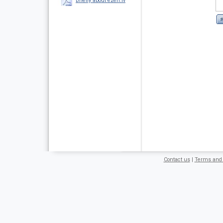
Briefly about ezeri.lv
Contact us
|
Terms and 