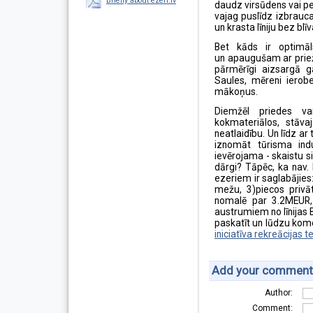
Briefly about ezeri.lv
daudz virsūdens vai pe
vajag puslīdz izbrauc
un krasta līniju bez blī
Bet kāds ir optimā
un apaugušam ar priež
pārmērīgi aizsargā g
Saules, mēreni ierob
mākoņus.
Diemžēl priedes v
kokmateriālos, stāv
neatlaidību. Un līdz a
iznomāt tūrisma indu
ievērojama - skaistu s
dārgi? Tāpēc, ka nav. 
ezeriem ir saglabājies:
mežu, 3)piecos privā
nomalē par 3.2MEUR,
austrumiem no līnijas B
paskatīt un lūdzu kom
iniciatīva rekreācijas t
Add your comment
Author:
Comment: