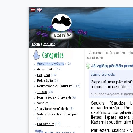
Login
|
Register
Journal
Apsaimniek
»
ezeriem
Apsaimniekošana
(
12
)
Jāizglābj pēdējās prie
Aizsardzība
(
17
)
Jānis Sprūds
Pētījumi
(
46
)
Rekreācija
(
3
)
Pieprasījums pēc atpū
Normatīvo aktu jaunumi
(
17
)
turpina samazināties - 
Teikas
(
36
)
published 4 years, 8 mont
Normatīvo aktu projekti
(
6
)
Sauklis "Saudzē L
Vēsture
(
15
)
nopandemizējies. Pie 
"Latvijas ezeru" darbi
(
5
)
ekotūristu. Lai pilnvē
Valsts pārvaldes funkcijas
lietas: 1)pats ezers,
(
5
)
Kādām jābūt šīm trim 
Par ezeri.lv
(
14
)
Par ezeru skaidrs - v