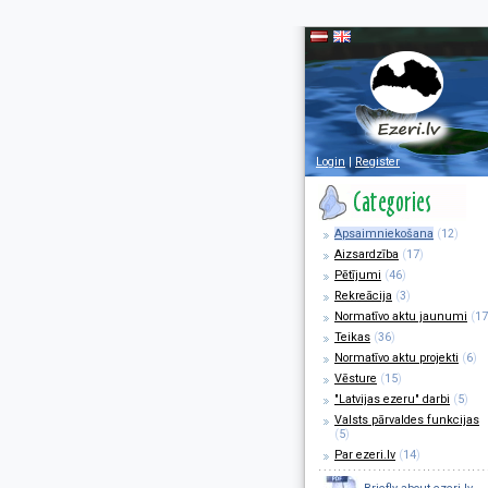
Login
|
Register
Apsaimniekošana
(
12
)
Aizsardzība
(
17
)
Pētījumi
(
46
)
Rekreācija
(
3
)
Normatīvo aktu jaunumi
(
17
Teikas
(
36
)
Normatīvo aktu projekti
(
6
)
Vēsture
(
15
)
"Latvijas ezeru" darbi
(
5
)
Valsts pārvaldes funkcijas
(
5
)
Par ezeri.lv
(
14
)