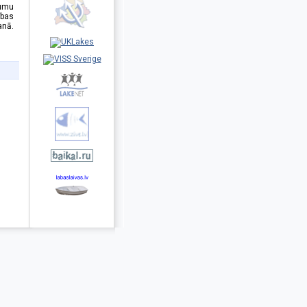
gumu
bas
anā.