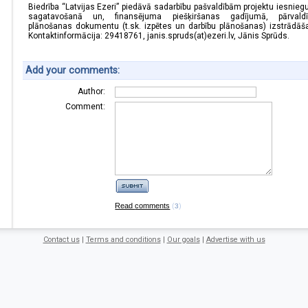
Biedrība “Latvijas Ezeri” piedāvā sadarbību pašvaldībām projektu iesnie
sagatavošanā un, finansējuma piešķiršanas gadījumā, pārvaldī
plānošanas dokumentu (t.sk. izpētes un darbību plānošanas) izstrādāš
Kontaktinformācija: 29418761, janis.spruds(at)ezeri.lv, Jānis Sprūds.
Add your comments:
Author:
Comment:
Read comments
(
)
3
Contact us
|
Terms and conditions
|
Our goals
|
Advertise with us