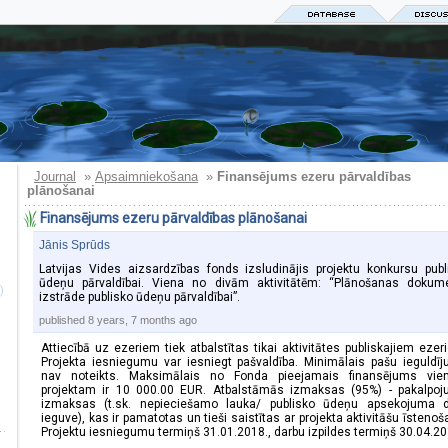
Journal
Apsaimniekošana
»
»
Finansējums ezeru pārvaldības
plānošanai
Finansējums ezeru pārvaldības plānošanai
Jānis Sprūds
Latvijas Vides aizsardzības fonds izsludinājis projektu konkursu publ
ūdeņu pārvaldībai. Viena no divām aktivitātēm: “Plānošanas dokum
)
izstrāde publisko ūdeņu pārvaldībai”.
published 8 years, 7 months ago
Attiecībā uz ezeriem tiek atbalstītas tikai aktivitātes publiskajiem ezer
Projekta iesniegumu var iesniegt pašvaldība. Minimālais pašu ieguldī
nav noteikts. Maksimālais no Fonda pieejamais finansējums vie
projektam ir 10 000.00 EUR. Atbalstāmās izmaksas (95%) - pakalpo
izmaksas (t.sk. nepieciešamo lauka/ publisko ūdeņu apsekojuma 
ieguve), kas ir pamatotas un tieši saistītas ar projekta aktivitāšu īstenoš
Projektu iesniegumu termiņš 31.01.2018., darbu izpildes termiņš 30.04.20