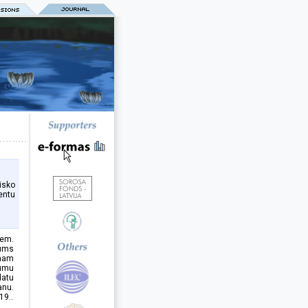
isko
entu
iem.
jums
nam
jumu
datu
anu.
19..